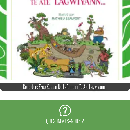
Konsidéré Ézòp Ké Jan Dé Lafontenn Té Atè Lagwiyann…
QUI SOMMES-NOUS ?