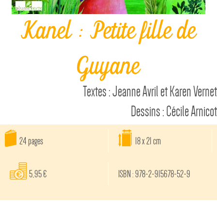
Kanel : Petite fille de
Guyane
Textes : Jeanne Avril et Karen Vernet
Dessins : Cécile Arnicot
24 pages
18 x 21 cm
5,95 €
ISBN : 978-2-915678-52-9