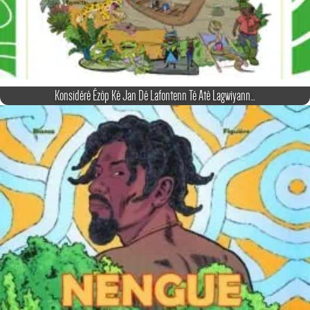
Konsidéré Ézòp Ké Jan Dé Lafontenn Té Atè Lagwiyann…