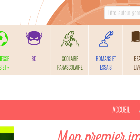
S
e
a
r
c
h
NESSE
BD
SCOLAIRE
ROMANS ET
BE
f
S ET +
PARASCOLAIRE
ESSAIS
LIV
o
r
:
ACCUEIL
Mon premier im