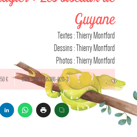
Guyane
Textes : Thierry Montford
Dessins : Thierry Montford
Photos : Thierry Montford
,50 €
ISBN : 978-2-35386-020-3