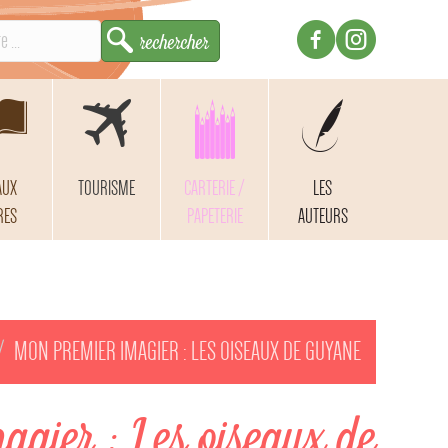
AUX
TOURISME
CARTERIE /
LES
RES
PAPETERIE
AUTEURS
MON PREMIER IMAGIER : LES OISEAUX DE GUYANE
agier : Les oiseaux de