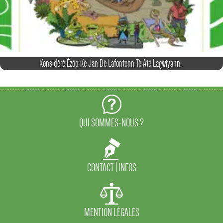
Konsidéré Ézòp Ké Jan Dé Lafontenn Té Atè Lagwiyann…
QUI SOMMES-NOUS ?
CONTACT | INFOS
MENTION LÉGALES