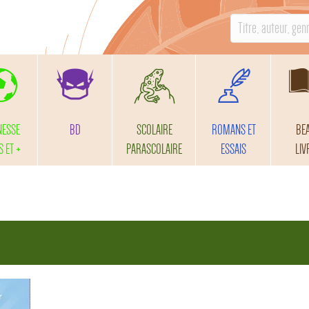
S
e
a
r
c
h
NESSE
BD
SCOLAIRE
ROMANS ET
BE
f
S ET +
PARASCOLAIRE
ESSAIS
LIV
o
r
: