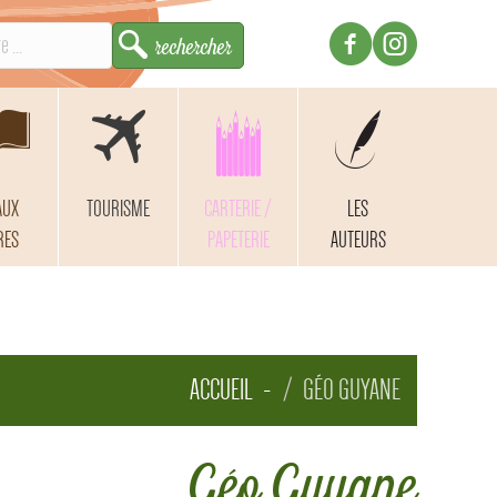
AUX
TOURISME
CARTERIE /
LES
RES
PAPETERIE
AUTEURS
ACCUEIL
GÉO GUYANE
Géo Guyane