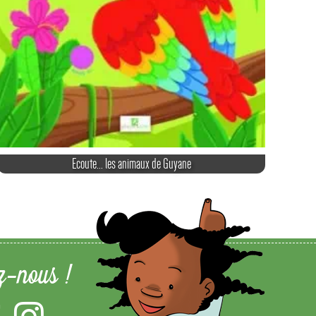
Ecoute... les animaux de Guyane
z-nous !