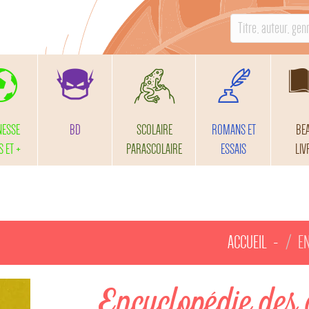
S
e
a
r
c
h
NESSE
BD
SCOLAIRE
ROMANS ET
BE
f
S ET +
PARASCOLAIRE
ESSAIS
LIV
o
r
:
ACCUEIL
E
Encyclopédie des