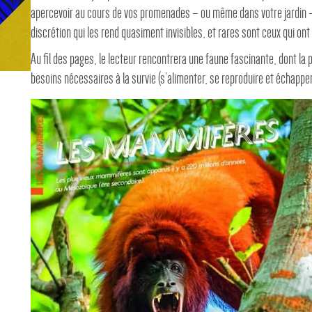
apercevoir au cours de vos promenades – ou même dans votre jardin – 
discrétion qui les rend quasiment invisibles, et rares sont ceux qui ont 
Au fil des pages, le lecteur rencontrera une faune fascinante, dont la p
besoins nécessaires à la survie (s’alimenter, se reproduire et échappe