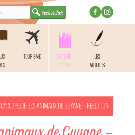
AUX
TOURISME
CARTERIE /
LES
RES
PAPETERIE
AUTEURS
NCYCLOPÉDIE DES ANIMAUX DE GUYANE – RÉÉDITION
 animaux de Guyane –