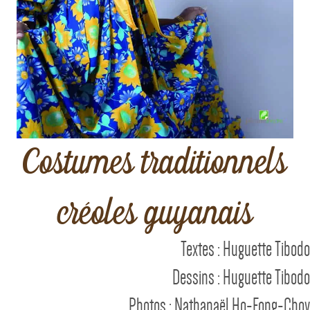
Costumes traditionnels
créoles guyanais
Textes : Huguette Tibodo
Dessins : Huguette Tibodo
Photos : Nathanaël Ho-Fong-Choy