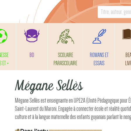
S
e
a
r
c
h
NESSE
BD
SCOLAIRE
ROMANS ET
BE
f
S ET +
PARASCOLAIRE
ESSAIS
LIV
o
r
Mégane Sellès
:
Mégane Sellès est enseignante en UPE2A (Unité Pédagogique pour Él
Saint-Laurent du Maroni. Engagée à connecter école et réalité quotidi
culture et à la langue maternelle des enfants guyanais parlant le nen